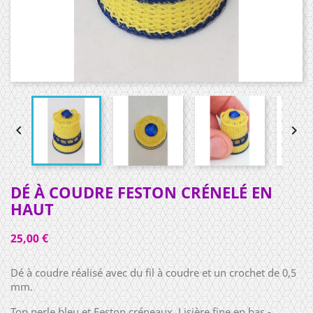


DÉ À COUDRE FESTON CRÉNELÉ EN
HAUT
25,00 €
Dé à coudre réalisé avec du fil à coudre et un crochet de 0,5
mm.
Top perle bleu et Feston créneaux. Lisière fine en bas -