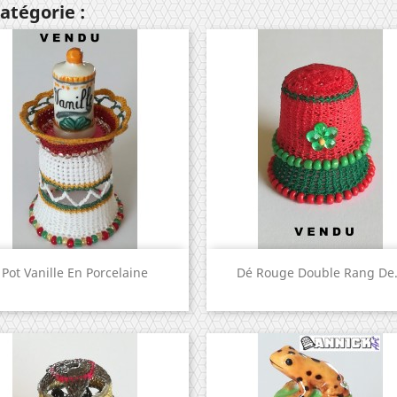
atégorie :
Aperçu rapide
Aperçu rapide


Pot Vanille En Porcelaine
Dé Rouge Double Rang De.