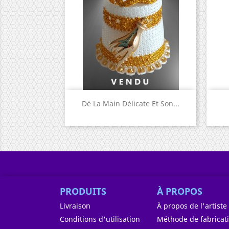
Aperçu rapide

Dé La Main Délicate Et Son...
PRODUITS
À PROPOS
Livraison
À propos de l'artiste
Conditions d'utilisation
Méthode de fabricat