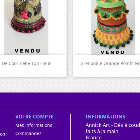
Aperçu rapide
Aperçu rapide


Dé Coccinelle Top Fleur
Grenouille Orange Points No
VOTRE COMPTE
INFORMATIONS
Annick Art - Dés à coud
Mes informations
faits à la main
Commandes
ion
France