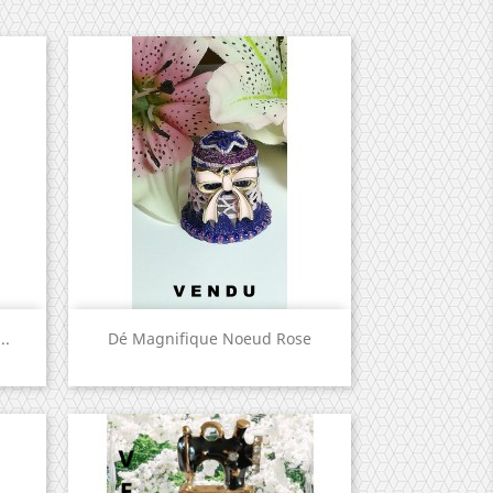
Aperçu rapide

..
Dé Magnifique Noeud Rose