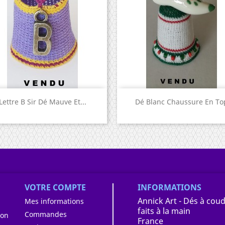
Aperçu rapide
Aperçu rapide


Lettre B Sir Dé Mauve Et...
Dé Blanc Chaussure En To
VOTRE COMPTE
INFORMATIONS
Annick Art - Dés à coud
Mes informations
faits à la main
Commandes
ion
France