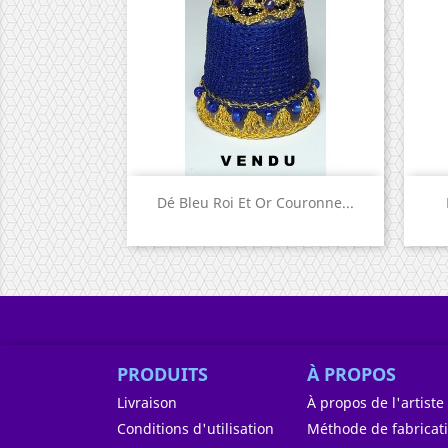
Aperçu rapide

Dé Bleu Roi Et Or Couronne...
PRODUITS
À PROPOS
Livraison
À propos de l'artiste
Conditions d'utilisation
Méthode de fabricat