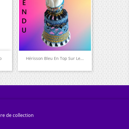
Aperçu rapide

p
Hérisson Bleu En Top Sur Le...
re de collection