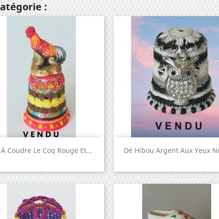
atégorie :
Aperçu rapide
Aperçu rapide


 À Coudre Le Coq Rouge Et...
Dé Hibou Argent Aux Yeux N