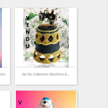
Aperçu rapide

oirs
Dé De Collection Machine À...