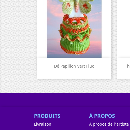
Aperçu rapide

Dé Papillon Vert Fluo
Th
PRODUITS
À PROPOS
Livraison
À propos de l'artiste