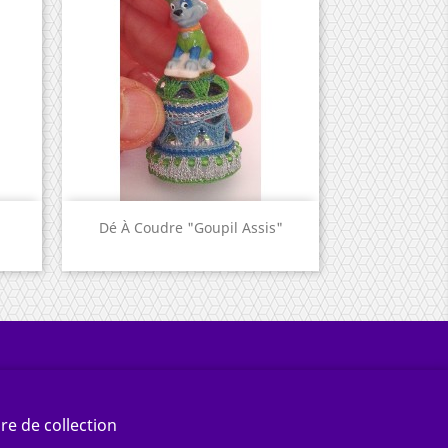
Aperçu rapide

.
Dé À Coudre "Goupil Assis"
re de collection