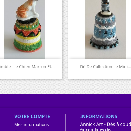
Aperçu rapide
Aperçu rapide


imble- Le Chien Marron Et...
Dé De Collection Le Mini..
VOTRE COMPTE
INFORMATIONS
Annick Art - Dés à coud
Mes informations
faits à la main