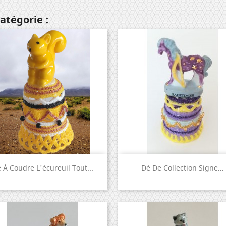
atégorie :
Aperçu rapide
Aperçu rapide


 À Coudre L'écureuil Tout...
Dé De Collection Signe...