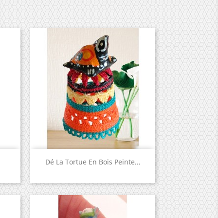
Aperçu rapide

Dé La Tortue En Bois Peinte...