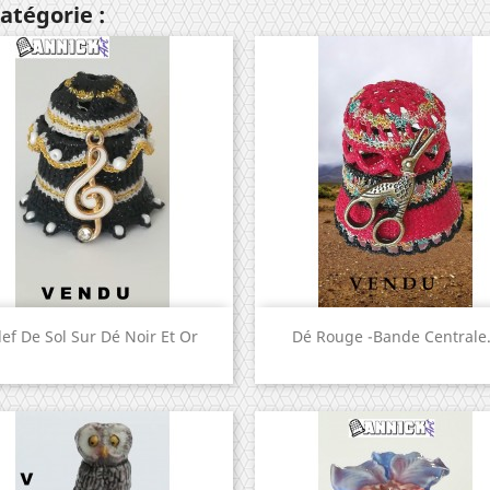
atégorie :
Aperçu rapide
Aperçu rapide


lef De Sol Sur Dé Noir Et Or
Dé Rouge -bande Centrale.