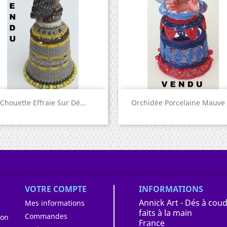
Aperçu rapide
Aperçu rapide


Chouette Effraie Sur Dé...
Orchidée Porcelaine Mauve -
VOTRE COMPTE
INFORMATIONS
Annick Art - Dés à coud
Mes informations
faits à la main
Commandes
ion
France