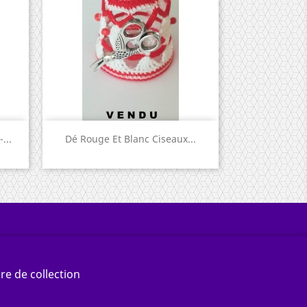
Aperçu rapide

...
Dé Rouge Et Blanc Ciseaux...
re de collection