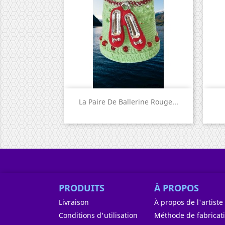
Aperçu rapide

La Paire De Ballerine Rouge...
PRODUITS
À PROPOS
Livraison
À propos de l'artiste
Conditions d'utilisation
Méthode de fabricat