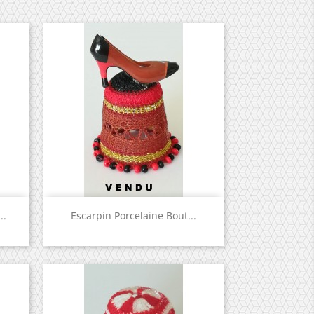
Aperçu rapide

..
Escarpin Porcelaine Bout...